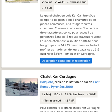
✓ Sauna
✓ Wi-Fi
✓ Terrasse sud
✓ 5 PMR
Le grand chalet en bois Ker Cambre d’Aze
comporte de plain-pied 3 chambres et les
pièces communes, et à l’étage 2 autres
chambres, 2 salons et un sauna. Tout le rez-
de-chaussée est conçu pour l’accueil de
personnes à mobilité réduite (fauteuil roulant).
Louer ce chalet est la solution parfaite pour
les groupes de 14 à 15 personnes souhaitant
profiter au maximum de leurs vacances d’été
ou d’hiver à Font-Romeu et en Cerdagne.
Description complète et réservation
Chalet Ker Cerdagne
Bolquère
, près de la station de ski de
Font-
Romeu Pyrénées 2000
2
1 à 14
180 m
1 à 5 chambres
✓ Wi-Fi
✓ Terrasse sud
✓ 2 PMR
Pour construire le grand chalet Ker Cerdagne,