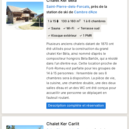
Chalet Ker Béla
Saint-Pierre-dels-Forcats
, près de la
Voir la carte en plein écran
station de ski de
Cambre d’Aze
2
1 à 15
130 à 160 m
1 à 6 chambres
✓ Sauna
✓ Wi-Fi
✓ Terrasse sud
✓ Kiosque extérieur
✓ 1 PMR
Plusieurs anciens chalets datant de 1870 ont
été utilisés pour la construction du grand
chalet Ker Béla, ainsi nommé d’après le
compositeur hongrois Béla Bartók, qui a résidé
dans l’un d’entre eux. Cette location proche de
Font-Romeu est parfaite pour les groupes de
14 à 15 personnes : l’ensemble de ses 6
chambres sera à disposition. La pièce de vie,
la cuisine, une chambre double, une des deux
salles d’eau et un des WC ont été conçus pour
accueillir une personne se déplaçant en
fauteuil roulant.
Description complète et réservation
Chalet Ker Carlit