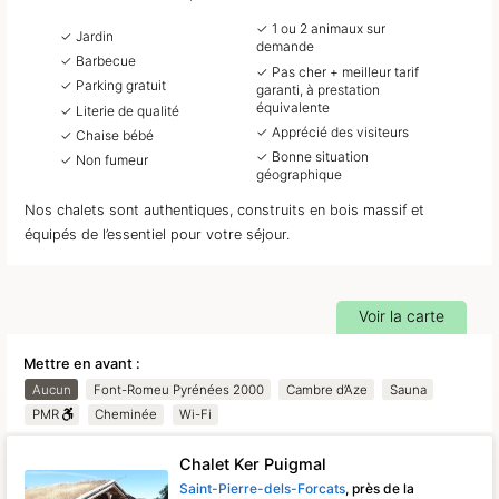
✓ 1 ou 2 animaux sur
✓ Jardin
demande
✓ Barbecue
✓ Pas cher + meilleur tarif
✓ Parking gratuit
garanti, à prestation
équivalente
✓ Literie de qualité
✓ Apprécié des visiteurs
✓ Chaise bébé
✓ Bonne situation
✓ Non fumeur
géographique
Nos chalets sont authentiques, construits en bois massif et
équipés de l’essentiel pour votre séjour.
Voir la carte
Mettre en avant :
Aucun
Font-Romeu Pyrénées 2000
Cambre d’Aze
Sauna
PMR
Cheminée
Wi-Fi
Chalet Ker Puigmal
Saint-Pierre-dels-Forcats
, près de la