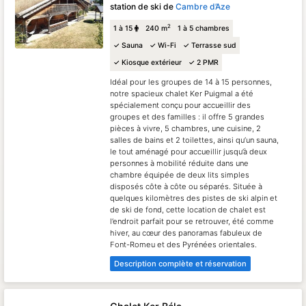
station de ski de
Cambre d’Aze
2
1 à 15
240 m
1 à 5 chambres
✓ Sauna
✓ Wi-Fi
✓ Terrasse sud
✓ Kiosque extérieur
✓ 2 PMR
Idéal pour les groupes de 14 à 15 personnes,
notre spacieux chalet Ker Puigmal a été
spécialement conçu pour accueillir des
groupes et des familles : il offre 5 grandes
pièces à vivre, 5 chambres, une cuisine, 2
salles de bains et 2 toilettes, ainsi qu’un sauna,
le tout aménagé pour accueillir jusqu’à deux
personnes à mobilité réduite dans une
chambre équipée de deux lits simples
disposés côte à côte ou séparés. Située à
quelques kilomètres des pistes de ski alpin et
de ski de fond, cette location de chalet est
l’endroit parfait pour se retrouver, été comme
hiver, au cœur des panoramas fabuleux de
Font-Romeu et des Pyrénées orientales.
Description complète et réservation