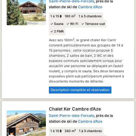
Saint-Pierre-dels-Forcats
, près de la
station de ski de
Cambre d’Aze
2
1 à 15
160 m
1 à 5 chambres
✓ Sauna
✓ Wi-Fi
✓ Terrasse sud
✓ 2 PMR
2
Avec ses 160m
, le grand chalet Ker Carlit
convient particulièrement aux groupes de 14 à
15 personnes : cette location propose 5
chambres, 2 salles de bain, 2 WC et des
espaces communs spécialement conçus pour
accueillir une personne se déplaçant en fauteil
roulant, y compris le sauna. Ses deux terrasses
exposées plein sud participeront pleinement à
d’excellents moments de détente.
Description complète et réservation
Chalet Ker Cambre d’Aze
Saint-Pierre-dels-Forcats
, près de la
station de ski de
Cambre d’Aze
2
1 à 15
240 m
1 à 5 chambres